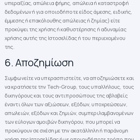
υπεραξίας, απώλεια φήμης, απώλεια ή καταστροφή
δεδομένων ή για οποιοδήποτε είδος άμεσης, ειδικής,
έμμεσης ή επακόλουθης απώλειας ή ζημίας) είτε
προκύψει της χρήσης ή καθυστέρησης ή αδυναμίας
χρήσης αυτής της Ιστοσελίδας ή του περιεχομένου
της.
6. Αποζημίωση
Συμφωνείτε να υπερασπιστείτε, να αποζημιώσετε και
να κρατήσετε την Tech-Group, τους υπαλλήλους, τους
δικηγόρους και τους αντιπροσώπους της αβλαβείς
έναντι όλων των αξιώσεων, εξόδων, υποχρεώσεων,
απωλειών, εξόδων και ζημιών, συμπεριλαμβανομένων
των εύλογων αμοιβών δικηγόρου, που μπορεί να
προκύψουν σε σχέση με την ακατάλληλη ή παράνομη
χρήση της Ιστοσελίδας ή με οποιονδήποτε τρόπο που